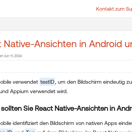
Kontakt zum Su
t.whatfix.com/llms.txt
further.
 Native-Ansichten in Android 
am Jun 11, 2024
Mobile verwendet
testID
, um den Bildschirm eindeutig zu
und Appium verwendet wird.
ollten Sie React Native-Ansichten in And
obile identifiziert den Bildschirm von nativen Apps eind