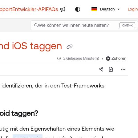
pport
Entwickler-API
FAQs
Deutsch
Login
Wie können wir Ihnen heute helfen?
CMD+K
Press CMD+K to open search
und iOS taggen
Zuhören
2 Gelesene Minute(n)
 identifizieren, der in den Test-Frameworks
roid taggen?
eutig mit den Eigenschaften eines Elements wie