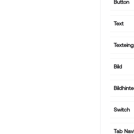
Button
Text
Textein
Bild
Bildhint
Switch
Tab Navi