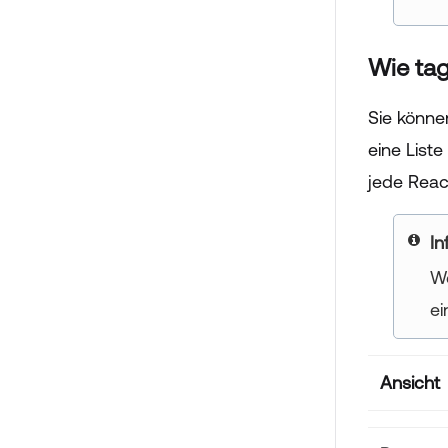
Wie ta
Sie könne
eine List
jede Reac
yo
We
ei
Ansicht