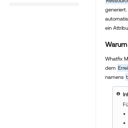
Ressourc
generiert.
automatis
ein Attri
Warum s
Whatfix M
dem
Erre
namens
yo
Fü