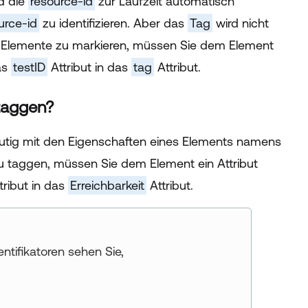
d die
resource-id
zur Laufzeit automatisch
urce-id
zu identifizieren. Aber das
Tag
wird nicht
 Elemente zu markieren, müssen Sie dem Element
as
testID
Attribut in das
tag
Attribut.
 taggen?
deutig mit den Eigenschaften eines Elements namens
 taggen, müssen Sie dem Element ein Attribut
tribut in das
Erreichbarkeit
Attribut.
ntifikatoren sehen Sie,