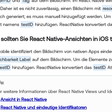
en-ID
und
Tag
auf dem Bildschirm. Im React Native wir
 Daher ist es nicht zuverlässig, einen Bildschirm mit
reso
ch generiert; es muss manuell hinzugefügt werden. Um
but namens
testID
hinzufügen. ReactNative konvertiert d
ollten Sie React Native-Ansichten in iOS
obile identifiziert den Bildschirm von nativen Apps ein
ichbarkeit Label
auf dem Bildschirm. Um die Elemente zu
testID
hinzufügen. ReactNative konvertiert das
testID
At
ur title goes here
r weitere Informationen über React Native Views und Ide
Ansicht in React Native
React Native und eindeutige Identifikatoren