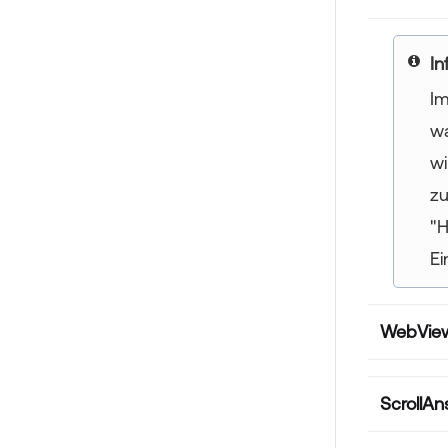
yo
Im
wa
wi
zu
"H
Ei
WebVie
ScrollAn