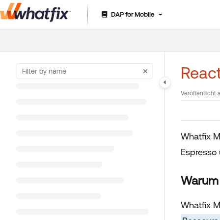
DAP for Mobile
Documentation Index
Fetch the complete documentation index at:
https://suppor
Use this file to discover all available pages before exploring 
React
Veröffentlicht 
Whatfix 
Espresso 
Warum s
Whatfix M