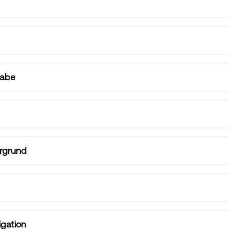
gabe
ergrund
gation