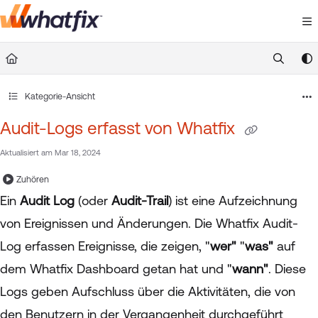
Documentation Index
Fetch the complete documentation index at:
https://suppor
Use this file to discover all available pages before exploring 
Kategorie-Ansicht
Audit-Logs erfasst von Whatfix
Aktualisiert am
Mar 18, 2024
Zuhören
Ein
Audit Log
(oder
Audit-Trail
) ist eine Aufzeichnung
von Ereignissen und Änderungen. Die Whatfix Audit-
Log erfassen Ereignisse, die zeigen, "
wer"
"
was"
auf
dem Whatfix Dashboard getan hat und "
wann"
. Diese
Logs geben Aufschluss über die Aktivitäten, die von
den Benutzern in der Vergangenheit durchgeführt