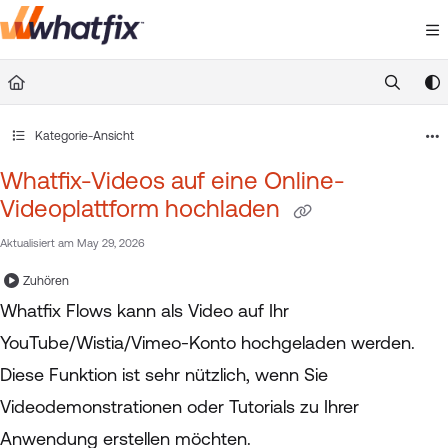
Documentation Index
Fetch the complete documentation index at:
https://suppor
Use this file to discover all available pages before exploring 
Kategorie-Ansicht
Whatfix-Videos auf eine Online-
Videoplattform hochladen
Aktualisiert am
May 29, 2026
Zuhören
Whatfix Flows kann als Video auf Ihr
YouTube/Wistia/Vimeo-Konto hochgeladen werden.
Diese Funktion ist sehr nützlich, wenn Sie
Videodemonstrationen oder Tutorials zu Ihrer
Anwendung erstellen möchten.