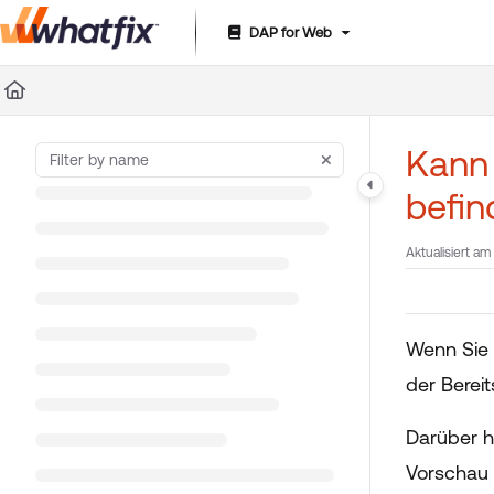
DAP for Web
Documentation Index
Fetch the complete documentation index at:
https://suppor
Use this file to discover all available pages before exploring 
Kann 
befin
Aktualisiert am
Wenn Sie 
der Berei
Darüber h
Vorschau 