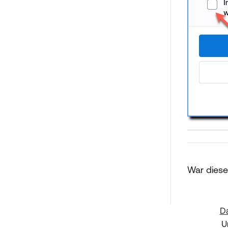
War dieser
Da
U