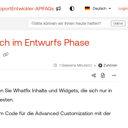
pport
Entwickler-API
FAQs
Deutsch
Login
Wie können wir Ihnen heute helfen?
CMD+K
Press CMD+K to open search
sich im Entwurfs Phase
?
Zuhören
1 Gelesene Minute(n)
Sie Whatfix Inhalte und Widgets, die sich nur in
esten.
m Code für die Advanced Customization mit der
: