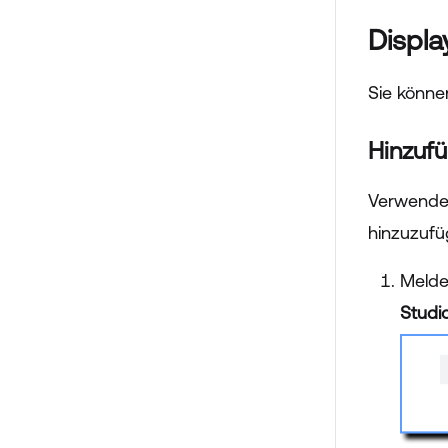
Displa
Sie könne
Hinzufü
Verwenden
hinzuzufü
Melde
Studi