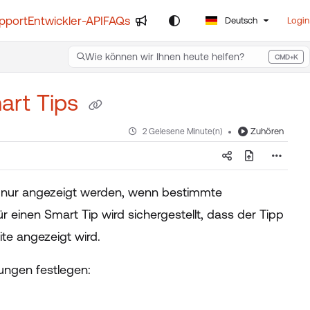
pport
Entwickler-API
FAQs
Deutsch
Login
Wie können wir Ihnen heute helfen?
CMD+K
Press CMD+K to open search
mart Tips
Zuhören
2 Gelesene Minute(n)
ie nur angezeigt werden, wenn bestimmte
r einen Smart Tip wird sichergestellt, dass der Tipp
te angezeigt wird.
ungen festlegen: