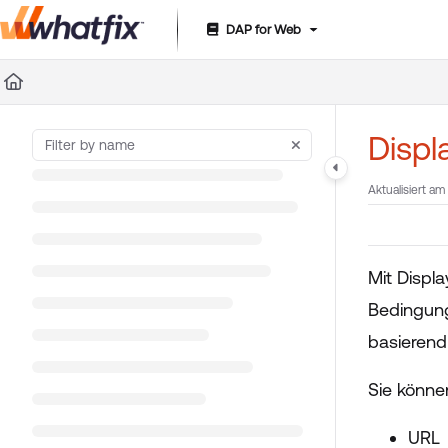
DAP for Web
Documentation Index
Fetch the complete documentation index at:
https://suppor
Use this file to discover all available pages before exploring 
Displ
Aktualisiert am
Mit Displ
Bedingunge
basierend
Sie könne
URL