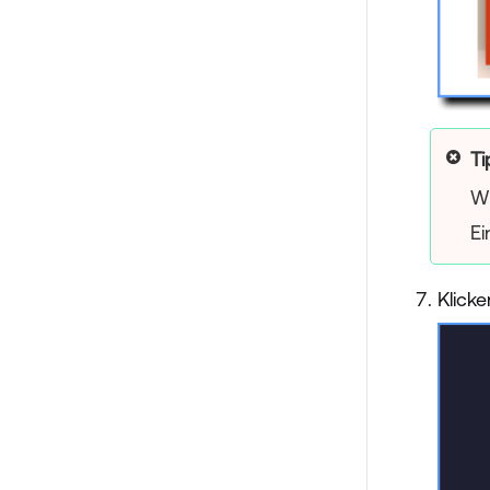
Ti
Wh
Ei
Klick