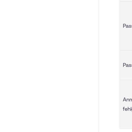
Pas
Pas
Anm
feh