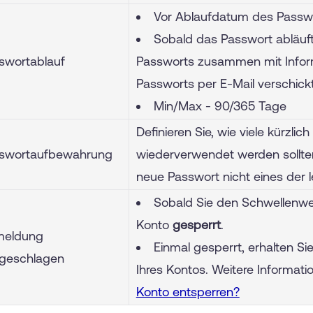
Vor Ablaufdatum des Passwor
Sobald das Passwort abläuft
swortablauf
Passworts zusammen mit Infor
Passworts per E-Mail verschickt
Min/Max - 90/365 Tage
Definieren Sie, wie viele kürzli
swortaufbewahrung
wiederverwendet werden sollten
neue Passwort nicht eines der 
Sobald Sie den Schwellenwer
Konto
gesperrt
.
eldung
Einmal gesperrt, erhalten S
lgeschlagen
Ihres Kontos. Weitere Informati
Konto entsperren?