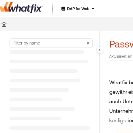
DAP for Web
Documentation Index
Fetch the complete documentation index at:
https://suppor
Use this file to discover all available pages before exploring 
Passw
Aktualisiert am
Whatfix b
gewährlei
auch Unte
Unternehm
konfiguri