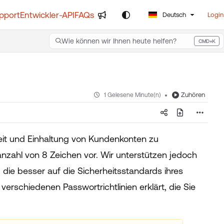
pport
Entwickler-API
FAQs
Deutsch
Login
Wie können wir Ihnen heute helfen?
CMD+K
Press CMD+K to open search
Zuhören
1 Gelesene Minute(n)
heit und Einhaltung von Kundenkonten zu
anzahl von 8 Zeichen vor. Wir unterstützen jedoch
 die besser auf die Sicherheitsstandards ihres
erschiedenen Passwortrichtlinien erklärt, die Sie