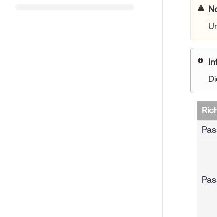
N
Um
yo
Di
Rich
Pas
Pas