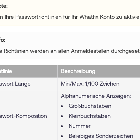
ote
 Ihre Passwortrichtlinien für Ihr Whatfix Konto zu aktivi
ur title goes here
e Richtlinien werden an allen Anmeldestellen durchgese
tlinie
Beschreibung
swort Länge
Min/Max: 1/100 Zeichen
Alphanumerische Anzeigen:
Großbuchstaben
swort-Komposition
Kleinbuchstaben
Nummer
Beliebiges Sonderzeichen