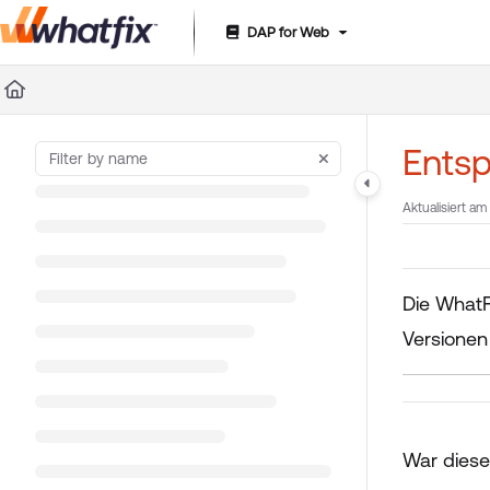
DAP for Web
Documentation Index
Fetch the complete documentation index at:
https://suppor
Use this file to discover all available pages before exploring 
Ents
Aktualisiert am
Die WhatF
Versione
War dieser