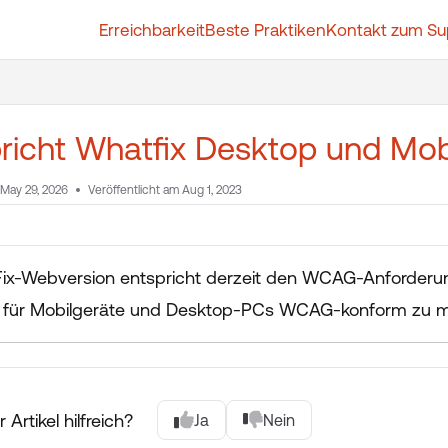
Erreichbarkeit
Beste Praktiken
Kontakt zum Su
t.whatfix.com/llms.txt
further.
pricht Whatfix Desktop und M
May 29, 2026
Veröffentlicht am Aug 1, 2023
ix-Webversion entspricht derzeit den WCAG-Anforderung
n für Mobilgeräte und Desktop-PCs WCAG-konform zu 
 Artikel hilfreich?
Ja
Nein