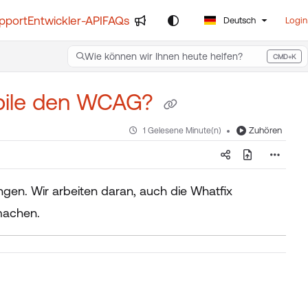
pport
Entwickler-API
FAQs
Deutsch
Login
Wie können wir Ihnen heute helfen?
CMD+K
Press CMD+K to open search
obile den WCAG?
Zuhören
1 Gelesene Minute(n)
en. Wir arbeiten daran, auch die Whatfix
machen.