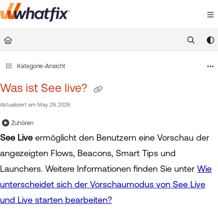
Documentation Index
Fetch the complete documentation index at:
https://suppor
Use this file to discover all available pages before exploring 
Kategorie-Ansicht
Was ist See live?
Aktualisiert am
May 29, 2026
Zuhören
See Live
ermöglicht den Benutzern eine Vorschau der
angezeigten Flows, Beacons, Smart Tips und
Launchers. Weitere Informationen finden Sie unter
Wie
unterscheidet sich der Vorschaumodus von See Live
und Live starten bearbeiten?