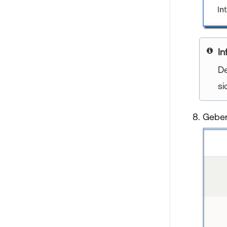
In
De
si
Geben