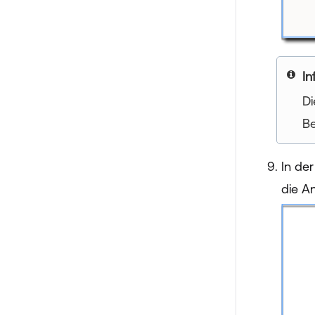
In
Di
Be
In de
die A