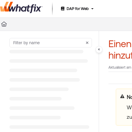
DAP for Web
Documentation Index
Fetch the complete documentation index at:
https://suppor
Use this file to discover all available pages before exploring 
Eine
hinz
Aktualisiert am
N
Wh
zu