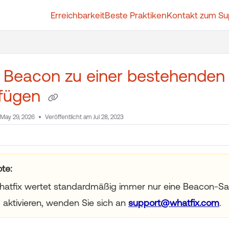
Erreichbarkeit
Beste Praktiken
Kontakt zum Su
t.whatfix.com/llms.txt
further.
n Beacon zu einer bestehende
ufügen
May 29, 2026
Veröffentlicht am Jul 28, 2023
ote
atfix wertet standardmäßig immer nur eine Beacon-Sa
 aktivieren, wenden Sie sich an
support@whatfix.com
.