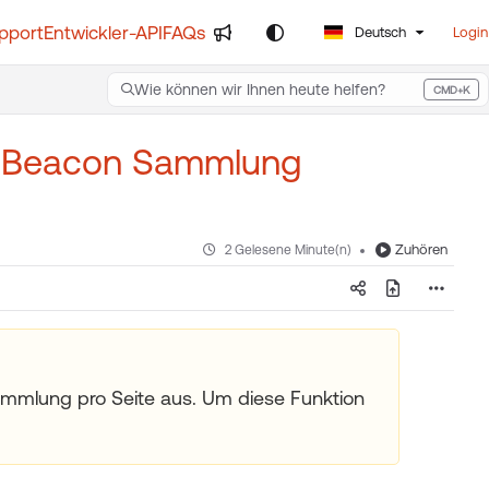
pport
Entwickler-API
FAQs
Deutsch
Login
Wie können wir Ihnen heute helfen?
CMD+K
Press CMD+K to open search
n Beacon Sammlung
Zuhören
2 Gelesene Minute(n)
mmlung pro Seite aus. Um diese Funktion