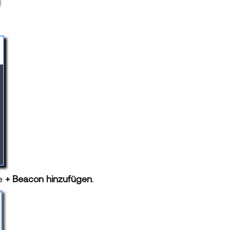
ie
+ Beacon hinzufügen
.