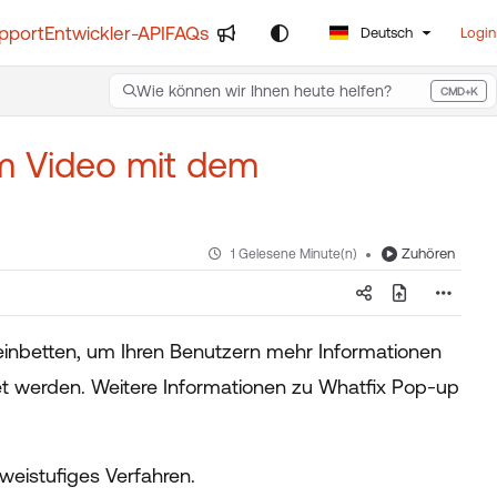
pport
Entwickler-API
FAQs
Deutsch
Login
Wie können wir Ihnen heute helfen?
CMD+K
Press CMD+K to open search
am Video mit dem
Zuhören
1 Gelesene Minute(n)
einbetten, um Ihren Benutzern mehr Informationen
et werden. Weitere Informationen zu Whatfix Pop-up
weistufiges Verfahren.