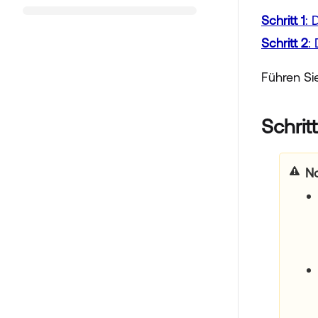
Schritt 1
: 
Schritt 2
:
Führen Si
Schrit
N