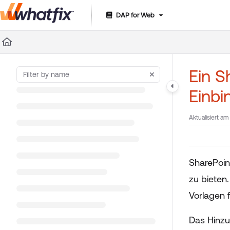
DAP for Web
Documentation Index
Fetch the complete documentation index at:
https://suppor
Use this file to discover all available pages before exploring 
Ein S
Einb
Aktualisiert am
SharePoin
zu bieten
Vorlagen 
Das Hinzu