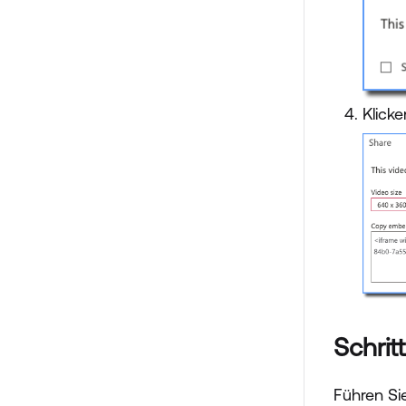
Klick
Schrit
Führen Si