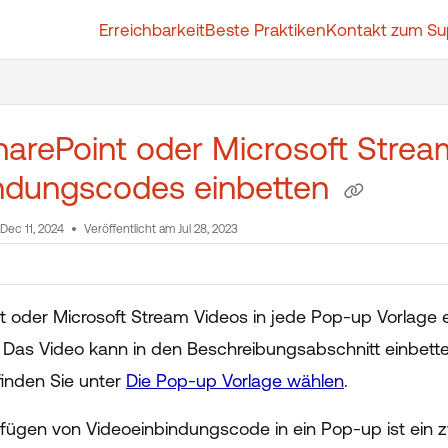
Erreichbarkeit
Beste Praktiken
Kontakt zum Su
t.whatfix.com/llms.txt
further.
harePoint oder Microsoft Stre
indungscodes einbetten
Dec 11, 2024
Veröffentlicht am Jul 28, 2023
t oder Microsoft Stream Videos in jede Pop-up Vorlage 
. Das Video kann in den Beschreibungsabschnitt einbett
finden Sie unter
Die Pop-up Vorlage wählen
.
fügen von Videoeinbindungscode in ein Pop-up ist ein z