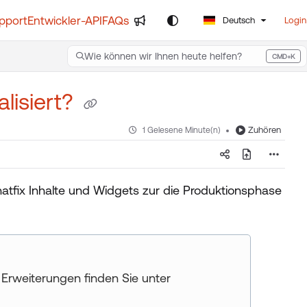
pport
Entwickler-API
FAQs
Deutsch
Login
Wie können wir Ihnen heute helfen?
CMD+K
Press CMD+K to open search
lisiert?
Zuhören
1 Gelesene Minute(n)
atfix Inhalte und Widgets zur die Produktionsphase
 Erweiterungen finden Sie unter