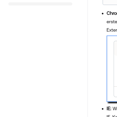
Chro
erst
Exten
IE:
We
IE-Ka