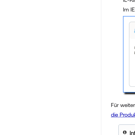
Im IE
Für weiter
die Produ
In