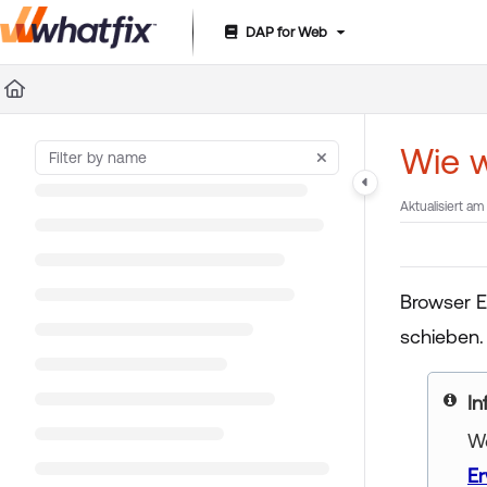
DAP for Web
Documentation Index
Fetch the complete documentation index at:
https://suppor
Use this file to discover all available pages before exploring 
Wie w
Aktualisiert am
Browser E
schieben.
In
We
Er