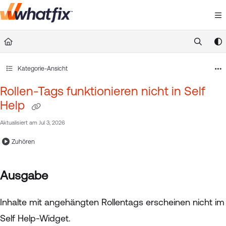
Documentation Index
Fetch the complete documentation index at:
https://suppor
Use this file to discover all available pages before exploring 
Kategorie-Ansicht
Rollen-Tags funktionieren nicht in Self
Help
Aktualisiert am
Jul 3, 2026
Zuhören
Ausgabe
Inhalte mit angehängten Rollentags erscheinen nicht im
Self Help-Widget.