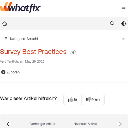
Documentation Index
Fetch the complete documentation index at:
https://suppor
Use this file to discover all available pages before exploring 
Kategorie-Ansicht
Survey Best Practices
Veröffentlicht am May 29, 2026
Zuhören
War dieser Artikel hilfreich?
Ja
Nein
Vorheriger Artikel
Nächster Artikel