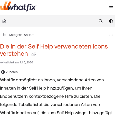
Documentation Index
Fetch the complete documentation index at:
https://suppor
Use this file to discover all available pages before exploring 
Kategorie-Ansicht
Die in der Self Help verwendeten Icons
verstehen
Aktualisiert am
Jul 3, 2026
Zuhören
Whatfix ermöglicht es Ihnen, verschiedene Arten von
Inhalten in der Self Help hinzuzufügen, um Ihren
Endbenutzern kontextbezogene Hilfe zu bieten. Die
folgende Tabelle listet die verschiedenen Arten von
Whatfix Inhalten auf, die zum Self Help widget hinzugefügt