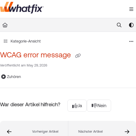
Documentation Index
Fetch the complete documentation index at:
https://suppor
Use this file to discover all available pages before exploring 
Kategorie-Ansicht
WCAG error message
Veröffentlicht am May 29, 2026
Zuhören
War dieser Artikel hilfreich?
Ja
Nein
Vorheriger Artikel
Nächster Artikel