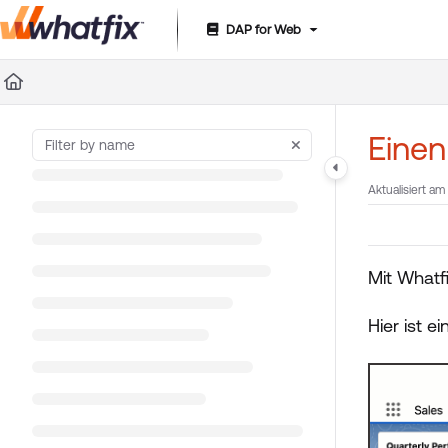
DAP for Web
Documentation Index
Fetch the complete documentation index at:
https://suppor
Use this file to discover all available pages before exploring 
Einen
Aktualisiert am
Mit Whatf
Hier ist e