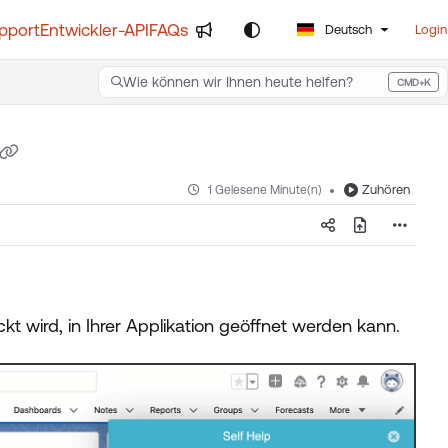
pport
Entwickler-API
FAQs
Deutsch
Login
Wie können wir Ihnen heute helfen?
CMD+K
Press CMD+K to open search
Zuhören
1 Gelesene Minute(n)
lickt wird, in Ihrer Applikation geöffnet werden kann.