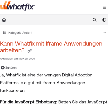
Documentation Index
Fetch the complete documentation index at:
https://suppor
Use this file to discover all available pages before exploring 
Kategorie-Ansicht
Kann Whatfix mit Iframe Anwendungen
arbeiten?
Aktualisiert am
May 29, 2026
Zuhören
Ja, Whatfix ist eine der wenigen Digital Adoption
Platforms, die gut mit
iframe
-Anwendungen
funktionieren.
Für die JavaScript Einbettung
: Betten Sie das JavaScript