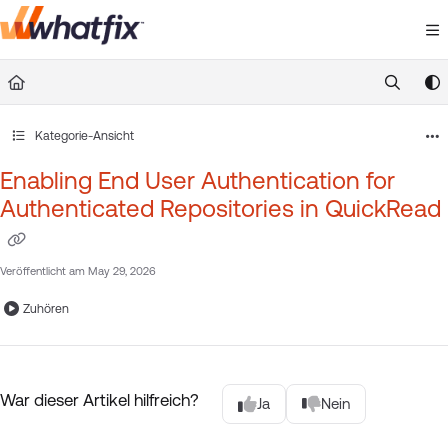
Documentation Index
Fetch the complete documentation index at:
https://suppor
Use this file to discover all available pages before exploring 
Kategorie-Ansicht
Enabling End User Authentication for
Authenticated Repositories in QuickRead
Veröffentlicht am May 29, 2026
Zuhören
War dieser Artikel hilfreich?
Ja
Nein