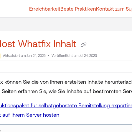
Erreichbarkeit
Beste Praktiken
Kontakt zum Su
t.whatfix.com/llms.txt
further.
Host Whatfix Inhalt
Aktualisiert am
Jun 24, 2025
Veröffentlicht am Jul 24, 2023
ix können Sie die von Ihnen erstellten Inhalte herunterl
Seiten erfahren Sie, wie Sie Inhalte auf bestimmten Serv
uktionspaket für selbstgehostete Bereitstellung exportie
lt auf Ihrem Server hosten