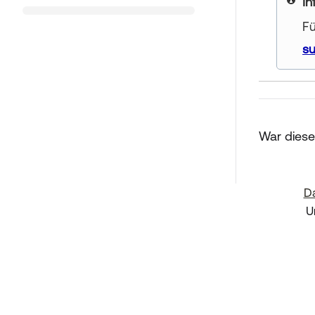
yo
Fü
s
War dieser
Da
U