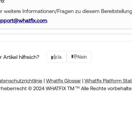
ur title goes here
r weitere Informationen/Fragen zu diesem Bereitstellun
upport@whatfix.com
.
 Artikel hilfreich?
Ja
Nein
tenschutzrichtlinie
|
Whatfix Glossar
|
Whatfix Platform Sta
.
rheberrecht © 2024 WHATFIX TM
Alle Rechte vorbehalte
TM