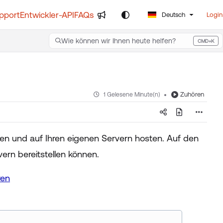
pport
Entwickler-API
FAQs
Deutsch
Login
Wie können wir Ihnen heute helfen?
CMD+K
Press CMD+K to open search
Zuhören
1 Gelesene Minute(n)
aden und auf Ihren eigenen Servern hosten. Auf den
ern bereitstellen können.
ren