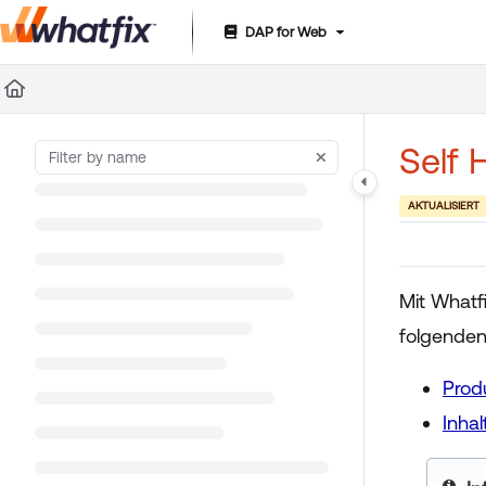
DAP for Web
Documentation Index
Fetch the complete documentation index at:
https://suppor
Use this file to discover all available pages before exploring 
Self 
AKTUALISIERT
Mit Whatf
folgenden 
Prod
Inha