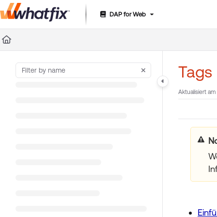
DAP for Web
Documentation Index
Fetch the complete documentation index at:
https://suppor
Use this file to discover all available pages before exploring 
Tags 
Aktualisiert am
Hi
We
In
Einf