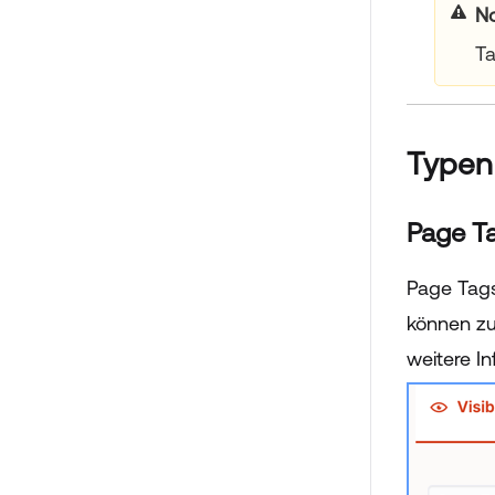
yo
Ta
Typen
Page T
Page Tags
können zu
weitere I