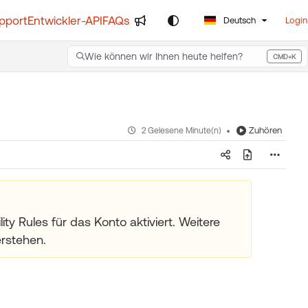
pport
Entwickler-API
FAQs
Deutsch
Login
Wie können wir Ihnen heute helfen?
CMD+K
Press CMD+K to open search
Zuhören
2 Gelesene Minute(n)
ity Rules für das Konto aktiviert. Weitere
erstehen.