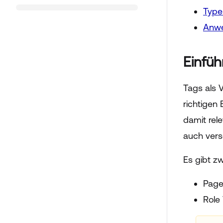
Type
Anwe
Einfü
Tags als V
richtigen
damit rel
auch vers
Es gibt z
Page
Role