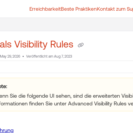
Erreichbarkeit
Beste Praktiken
Kontakt zum Su
t.whatfix.com/llms.txt
further.
als Visibility Rules
May 29, 2026
Veröffentlicht am Aug 7, 2023
nweis:
nn Sie die folgende UI sehen, sind die erweiterten Visibil
formationen finden Sie unter Advanced Visibility Rules v
ührung