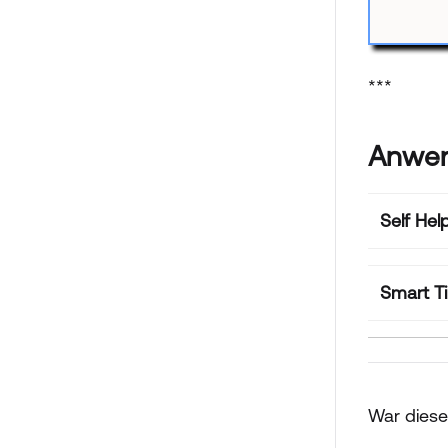
***
Anwen
Self Hel
Smart Ti
War dieser