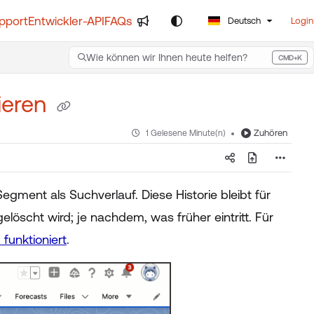
pport
Entwickler-API
FAQs
Deutsch
Login
Wie können wir Ihnen heute helfen?
CMD+K
Press CMD+K to open search
ieren
Zuhören
1 Gelesene Minute(n)
egment als Suchverlauf. Diese Historie bleibt für
öscht wird; je nachdem, was früher eintritt. Für
 funktioniert
.