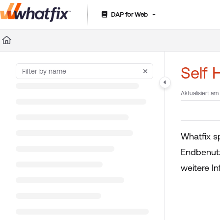
DAP for Web
Documentation Index
Fetch the complete documentation index at:
https://suppor
Use this file to discover all available pages before exploring 
Self 
Aktualisiert am
Whatfix sp
Endbenutz
weitere I