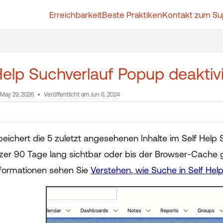
Erreichbarkeit
Beste Praktiken
Kontakt zum Su
t.whatfix.com/llms.txt
further.
Help Suchverlauf Popup deaktiv
May 29, 2026
Veröffentlicht am Jun 6, 2024
eichert die 5 zuletzt angesehenen Inhalte im Self Help S
er 90 Tage lang sichtbar oder bis der Browser-Cache gel
nformationen sehen Sie
Verstehen, wie Suche in Self Help