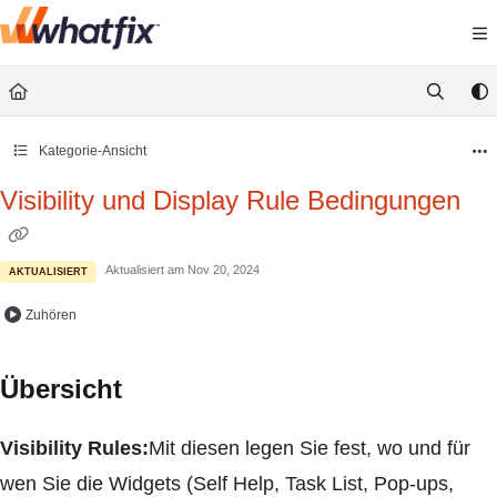
Documentation Index
Fetch the complete documentation index at:
https://support.
Use this file to discover all available pages before exploring 
Kategorie-Ansicht
Visibility und Display Rule Bedingungen
Aktualisiert am
Nov 20, 2024
AKTUALISIERT
Zuhören
Übersicht
Visibility Rules:
Mit diesen legen Sie fest, wo und für
wen Sie die Widgets (Self Help, Task List, Pop-ups,