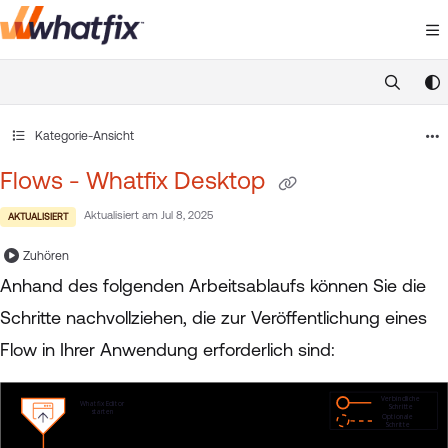
Documentation Index
Fetch the complete documentation index at:
https://suppor
Use this file to discover all available pages before exploring 
Kategorie-Ansicht
Flows - Whatfix Desktop
Aktualisiert am
Jul 8, 2025
AKTUALISIERT
Zuhören
Anhand des folgenden Arbeitsablaufs können Sie die
Schritte nachvollziehen, die zur Veröffentlichung eines
Flow in Ihrer Anwendung erforderlich sind: